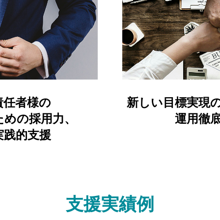
責任者様の
新しい目標実現
ための採用力、
運用徹
実践的支援
支援実績例